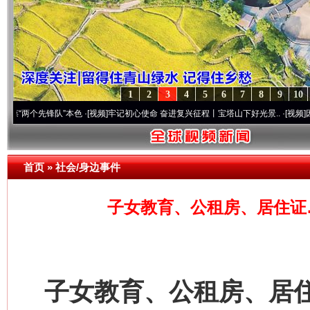
1
2
3
4
5
6
7
8
9
10
先锋队”本色
·[视频]
牢记初心使命 奋进复兴征程丨宝塔山下好光景..
·[视频]
因党而生 为
首页
»
社会/身边事件
子女教育、公租房、居住证
子女教育、公租房、居