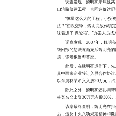
调查发现，魏明亮亲属魏某、
山沟路修建工程，合同造价达670
“体量这么大的工程，小投资就
网上购药对药下症？
法？”初次交锋，魏明亮故作镇
味着进了‘保险箱’。”办案人员
调查发现，2007年，魏明亮
钱回报的想法逐渐充斥魏明亮的
揽，该老板当即答应。
此后，在魏明亮运作下，先后
其中两家企业签订入股合作协议
以亲属林某名义入股20万元，占
这是一记警钟！
除此之外，魏明亮还协调帮助一
林某名义出资30万元占股30%
该案最终查明，魏明亮在担任
后，违反中央八项规定精神和廉