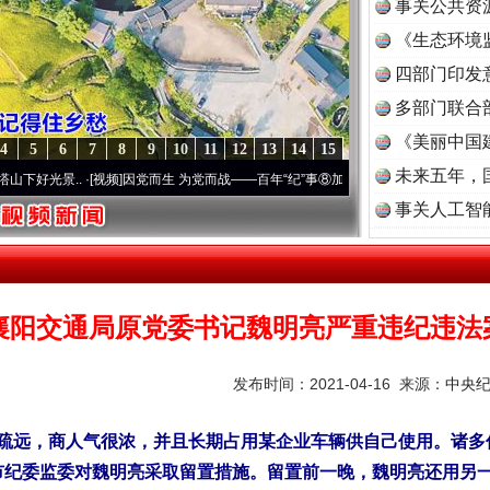
事关公共资
《生态环境
读
四部门印发
多部门联合
《美丽中国
4
5
6
7
8
9
10
11
12
13
14
15
未来五年，
..
·[视频]
因党而生 为党而战——百年“纪”事⑧加强纪律..
·[视频]
牢记初心使命 奋进复兴
事关人工智
襄阳交通局原党委书记魏明亮严重违纪违法
发布时间：2021-04-16 来源：
中央
远，商人气很浓，并且长期占用某企业车辆供自己使用。诸多
襄阳市纪委监委对魏明亮采取留置措施。留置前一晚，魏明亮还用