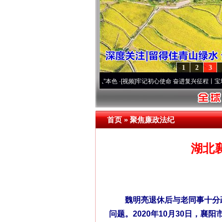
1
2
3
原..
·[视频]
永葆“两个先锋队”本色
·[视频]
牢记初心使命 奋进复兴征程丨宝塔山下好光景
首页
»
聚焦廉政法纪
湖北
魏明亮退休后与老同事十分疏
问题。2020年10月30日，