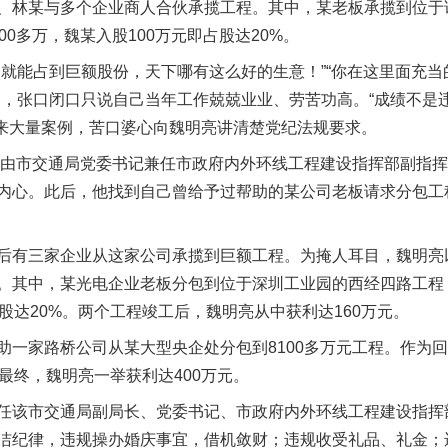
林某与多个企业商人合伙承揽工程。其中，某老板承揽到位于
0多万，魏某入股100万元即占股达20%。
能占到巨额股份，天下哪有这么好的生意！”“你在这里面充当
茶叶“炒上天”
定，张口闭口只说自己当年工作兢兢业业、劳苦功高。“成绩不是
找来大量案例，苦口婆心向魏明亮讲清楚党纪法规要求。
由市交通局党委书记兼任市政府内外环线工程建设指挥部副指挥
内心。此后，他找到自己曾给予过帮助的某公司老板请求分包工
有三家企业从这家公司承揽到巨额工程。为掩人耳目，魏明亮
。其中，某光电企业老板分包到位于深圳工业园的西经四路工程，
股达20%。两个工程竣工后，魏明亮从中获利达160万元。
谢谢有你温暖了四季
家路桥公司从某大型央企处分包到8100多万元工程。作为回
。最终，魏明亮一举获利达400万元。
该市交通局副局长、党委书记、市政府内外环线工程建设指挥
洁纪律，违规操办婚庆事宜，借机敛财；违规收受礼品、礼金；