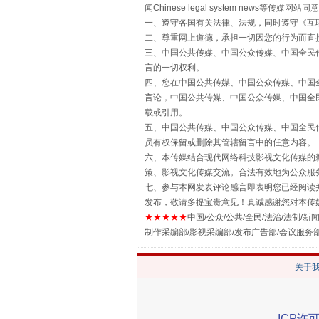
闻Chinese legal system new
一、遵守各国有关法律、法规，同时遵守《
互
揭批美国五大"原罪"
二、尊重网上道德，承担一切因您的行为而直
三、中国公共传媒、中国公众传媒、中国全民传媒China 
言的一切权利。
四、您在中国公共传媒、中国公众传媒、中国全民传媒Chin
言论，中国公共传媒、中国公众传媒、中国全民传媒China
载或引用。
五、中国公共传媒、中国公众传媒、中国全民传媒China 
员有权保留或删除其管辖留言中的任意内容。
六、本传媒结合现代网络科技影视文化传媒的新
策、影视文化传媒交流。合法有效地为公众服
七、参与本网发表评论感言即表明您已经阅读并
发布，敬请多提宝贵意见！真诚感谢您对本传
★★★★★
中国/公众/公共/全民/法治/法制/新闻
制作采编部/影视采编部/发布广告部/会议服务
解纷+调解+退费，一次搞定
关于
ICP许可