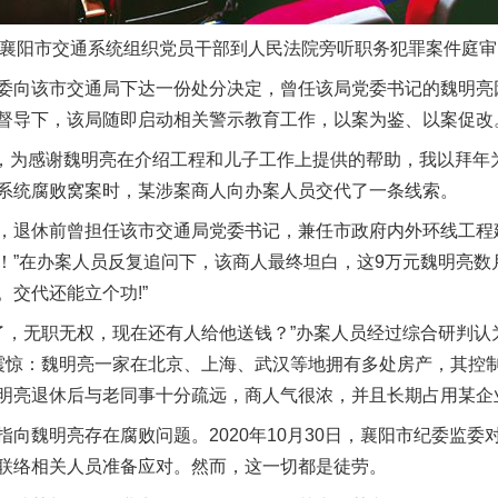
襄阳市交通系统组织党员干部到人民法院旁听职务犯罪案件庭审
向该市交通局下达一份处分决定，曾任该局党委书记的魏明亮
督导下，该局随即启动相关警示教育工作，以案为鉴、以案促改
节，为感谢魏明亮在介绍工程和儿子工作上提供的帮助，我以拜年
系统腐败窝案时，某涉案商人向办案人员交代了一条线索。
退休前曾担任该市交通局党委书记，兼任市政府内外环线工程建
！”在办案人员反复追问下，该商人最终坦白，这9万元魏明亮数
交代还能立个功!”
了，无职无权，现在还有人给他送钱？”办案人员经过综合研判认
震惊：魏明亮一家在北京、上海、武汉等地拥有多处房产，其控
明亮退休后与老同事十分疏远，商人气很浓，并且长期占用某企
魏明亮存在腐败问题。2020年10月30日，襄阳市纪委监委
联络相关人员准备应对。然而，这一切都是徒劳。