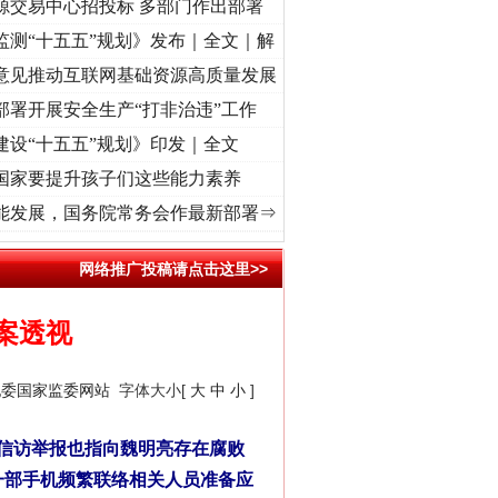
源交易中心招投标 多部门作出部署
监测“十五五”规划》发布｜全文｜解
意见推动互联网基础资源高质量发展
部署开展安全生产“打非治违”工作
建设“十五五”规划》印发｜全文
国家要提升孩子们这些能力素养
征程丨“转折之城”激荡..
·[视频]
牢记初心使命 奋进复兴征程丨红船起航处 潮起..
·[视
能发展，国务院常务会作最新部署⇒
网络推广投稿请点击这里>>
案透视
纪委国家监委网站
字体大小[
大
中
小
]
信访举报也指向魏明亮存在腐败
另一部手机频繁联络相关人员准备应