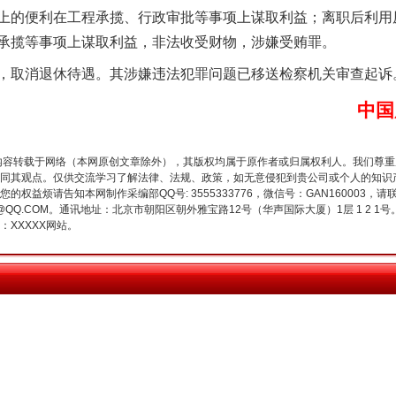
上的便利在工程承揽、行政审批等事项上谋取利益；离职后利用
承揽等事项上谋取利益，非法收受财物，涉嫌受贿罪。
消退休待遇。其涉嫌违法犯罪问题已移送检察机关审查起诉。
中国
今年投资意愿榜揭晓
内容转载于网络（本网原创文章除外），其版权均属于原作者或归属权利人。我们尊
同其观点。仅供交流学习了解法律、法规、政策，如无意侵犯到贵公司或个人的知识
权益烦请告知本网制作采编部QQ号: 3555333776，微信号：GAN160003，请
3776@QQ.COM。通讯地址：北京市朝阳区朝外雅宝路12号（华声国际大厦）1层 1 
XXXXX网站。
魏明亮严重违纪违法案透视