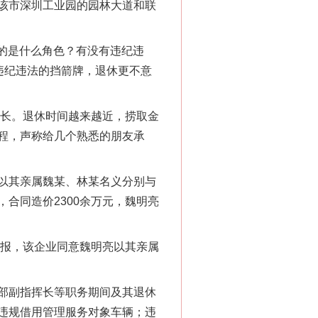
该市深圳工业园的园林大道和联
的是什么角色？有没有违纪违
“神药”背后的真相
违纪违法的挡箭牌，退休更不意
长。退休时间越来越近，捞取金
程，声称给几个熟悉的朋友承
以其亲属魏某、林某名义分别与
合同造价2300余万元，魏明亮
法官巧妙执行解纠纷
报，该企业同意魏明亮以其亲属
部副指挥长等职务期间及其退休
违规借用管理服务对象车辆；违