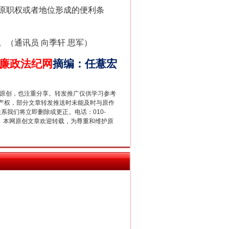
原职权或者地位形成的便利条
（通讯员 向季轩 思军）
廉政法纪网
摘编
：
任薏宏
新中国诞生的见证
重原创，也注重分享。转发推广仅供学习参考
产权，部分文章转发推送时未能及时与原作
联系我们将立即删除或更正。电话：010-
2 1号。本网原创文章欢迎转载，为尊重和维护原
千亩耕地变“别墅”