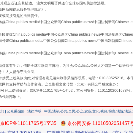
s等传媒网站同意其观点或证实其描述。 注意文明用语并遵守全球各国相关法律法规。
联网新闻信息服务管理规定
》。
"炒鞋教程"里的骗局
接或间接引起的法律责任。
publics media/中国公众新闻China publics news/中国法制新闻Chinese l
a publics media/中国公众新闻China publics news/中国法制新闻Chinese
 publics media/中国公众新闻China publics news/中国法制新闻Chinese 
publics media/中国公众新闻China publics news/中国法制新闻Chinese l
媒体有生力，借助全球互联网主阵地，为社会/公众/民众/公民人才铺垫一个话语权平
务！人人都作守法公民。
接受上述条款,如您对管理有意见请向制作采编部联系，电话：010-89525216。
媒网的支持帮助与合作交流。众全影视文化传媒（北京）有限公司独家主办 :
网 经工信部备案：京ICP备11011765号1至52，京公网安备：11011202001678号
珠宝鉴定乱象
部/代理部敬上。
我们
|
公众采编部
|
法律声明
| 中国/法制/公共/全民/公众/农业/文化/视频/检察/法院/法治
京ICP备11011765号1至35
京公网安备 11010502051457
证: 京B2-20251785
广播电视节目制作经营许可证:（京）字第3