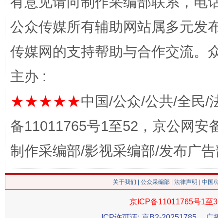
有意见请向制作采编部联系，电话：0
公众传媒所有辅助网站属多元发
传媒网的支持帮助与合作交流。
网上购药对药下症？
主办 :
★★★★★
中国/公众/公共/全民/
备11011765号1至52，京公网安备：
制作采编部/影视采编部/发布广告
这是一记警钟！
谢
关于我们
|
公众采编部
|
法律声明
| 中国
京ICP备11011765号1至3
ICP许可证: 京B2-20251785
广