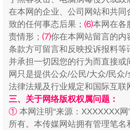
在本网的企业、公司网站和共同
致的任何事态后果；
⑹
本网在各
揭批美国五大"原罪"
"炒
责情形；
⑺
你在本网站留言的内
条款方可留言和反映投诉报料等
并承担一切因您的行为而直接或
网只是提供公众/公民/大众/民
法律法规及行业规定和国际互联
三、关于网络版权权属问题：
解纷+调解+退费，一次搞定
①
本网注明“来源：XXXXXXX网
所有。本传媒网站拥有管理笔名