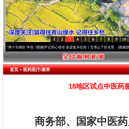
1
2
3
4
5
6
7
8
9
10
先锋队”本色
·[视频]
牢记初心使命 奋进复兴征程丨宝塔山下好光景..
·[视频]
因党而生 为
首页
»
医药医疗/康养
18地区试点中医药
商务部、国家中医药局