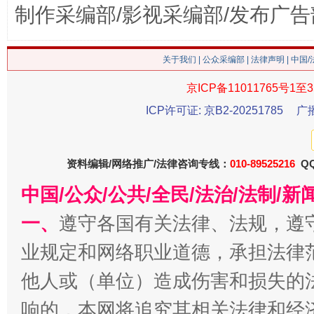
制作采编部/影视采编部/发布广告
这是一记警钟！
谢
关于我们
|
公众采编部
|
法律声明
| 中国
京ICP备11011765号1至3
ICP许可证: 京B2-20251785
广
资料编辑/网络推广/法律咨询专线：
010-89525216
QQ
中国/公众/公共/全民/法治/法制/
今
一、
遵守各国有关法律、法规，遵
在谋一域中谋全局
业规定和网络职业道德，承担法律
他人或（单位）造成伤害和损失的
响的，本网将追究其相关法律和经