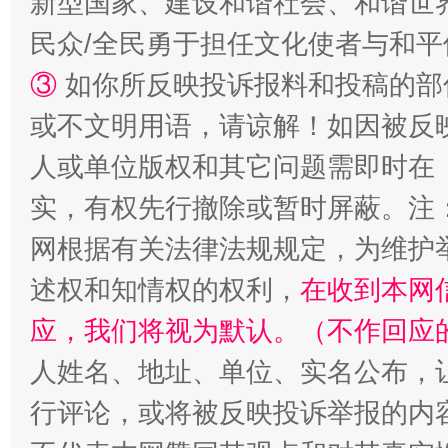
新型国家、建设和谐社会、和谐世界
民众/全民勇于担任文化使者与和
③
如你所反映投诉报料和投稿的部
漫山遍野的桃花与雪山、麦地、白藏房
除了
或不文明用语，请谅解！如因被反
人或单位版权和其它问题需即时在
实，有权先行撤除或暂时屏蔽。注
网根据有关法律法规规定，为维护
述权和知情权的权利，
在收到本网
应，我们将视为默认。（不作回应
人姓名、地址、单位、实名公布，让
招工难、用工荒背后
行评论，或将被反映投诉举报的内