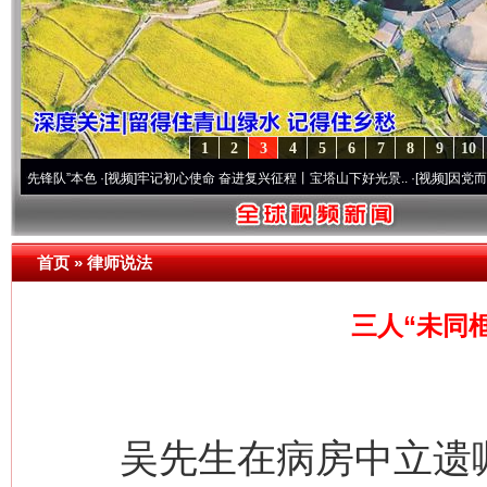
1
2
3
4
5
6
7
8
9
10
队”本色
·[视频]
牢记初心使命 奋进复兴征程丨宝塔山下好光景..
·[视频]
因党而生 为党而
首页
»
律师说法
三人“未同
吴先生在病房中立遗嘱