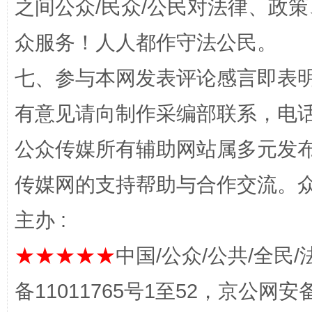
之间公众/民众/公民对法律、政
众服务！人人都作守法公民。
七、参与本网发表评论感言即表明
有意见请向制作采编部联系，电话：0
公众传媒所有辅助网站属多元发
网上购药对药下症？
传媒网的支持帮助与合作交流。
主办 :
★★★★★
中国/公众/公共/全民/
备11011765号1至52，京公网安备：