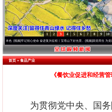
1
2
3
4
5
6
7
8
9
10
视频]
牢记初心使命 奋进复兴征程丨宝塔山下好光景..
·[视频]
因党而生 为党而战——百年“
首页
»
食品产业
《餐饮业促进和经营管
为贯彻党中央、国务院