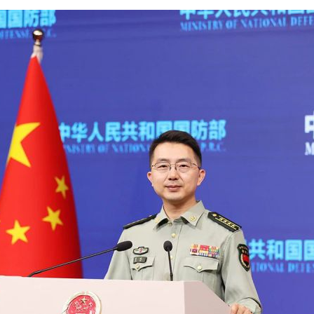
茶叶“炒上天”