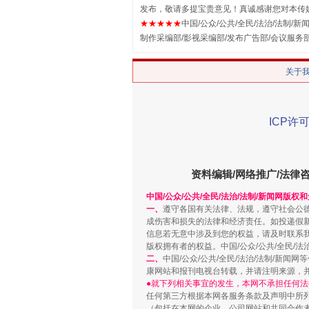
发布，敬请多提宝贵意见！真诚感谢您对本传
★★★★★
中国/公众/公共/全民/法治/法制/新闻
制作采编部/影视采编部/发布广告部/会议服务
关于
ICP许可
解纷+调解+退费，一次搞定
资料编辑/网络推广/法律
中国/公众/公共/全民/法治/法制/新闻网版权
一、
遵守各国有关法律、法规，遵守社会公
成伤害和损失的法律和经济责任。如投递假
信息若无意中涉及到您的权益，请及时联系
版权拥有者的权益。中国/公众/公共/全民/法
二、
中国/公众/公共/全民/法治/法制/
康网站和报刊电视台转载，并请注明来源，
●就下列相关事宜的发生，本网不承担任何法
任何第三方根据本网各服务条款及声明中所
站台名比不上好声名
（包括在本网的企业、公司网站和共同合作