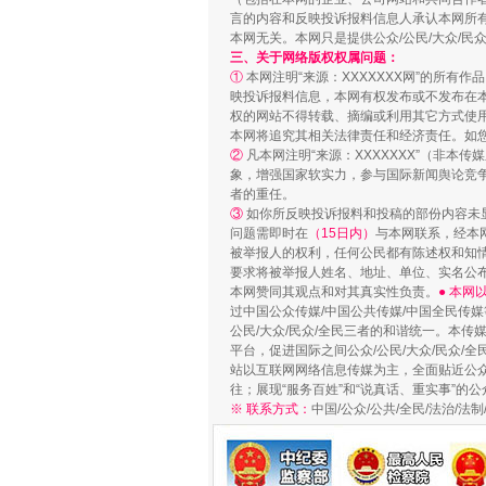
言的内容和反映投诉报料信息人承认本网所
本网无关。本网只是提供公众/公民/大众/
三、关于网络版权权属问题：
①
本网注明“来源：XXXXXXX网”的所有
映投诉报料信息，本网有权发布或不发布在
权的网站不得转载、摘编或利用其它方式使用
本网将追究其相关法律责任和经济责任。如
②
凡本网注明“来源：XXXXXXX”（非
象，增强国家软实力，参与国际新闻舆论竞争
者的重任。
③
如你所反映投诉报料和投稿的部份内容未
问题需即时在
（15日内）
与本网联系，经本
被举报人的权利，任何公民都有陈述权和知
要求将被举报人姓名、地址、单位、实名公布
漫山遍野的桃花与雪山、麦地、白
本网赞同其观点和对其真实性负责。
● 本
过中国公众传媒/中国公共传媒/中国全民传媒
公民/大众/民众/全民三者的和谐统一。本传
平台，促进国际之间公众/公民/大众/民众/
站以互联网网络信息传媒为主，全面贴近公众/
往；展现“服务百姓”和“说真话、重实事”的公
※ 联系方式：
中国/公众/公共/全民/法治/