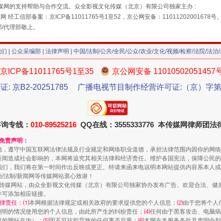
媒网的支持帮助与合作交流。众全影视文化传媒（北京）有限公司独家主办 :
网 经工信部备案：京ICP备11011765号1至52，京公网安备：11011202001678号
部/代理部敬上。
我们
|
公众采编部
|
法律声明
| 中国/法制/公共/全民/公众/农业/文化/视频/检察/法院/法治
京ICP备11011765号1至35
京公网安备 11010502051457
证: 京B2-20251785
广播电视节目制作经营许可证:（京）字第3
珠宝鉴定乱象
咨询专线：
010-89525216
QQ在线：3555333776 本传媒网律师团
和免责声明：
德，遵守中国互联网法律法规及行业规定和网络职业道德，承担法律范围内因你的网络
新闻造成社会影响的，本网将追究其相关法律和经济责任。维护各国宪法，保障公民的
我们，我们将在第一时间作出反映或更正。特请来函来电说明本网站提供内容系本人或
治/法制/新闻网等传媒网站衷心致谢！
新闻网等传媒网站，由众全影视文化传媒（北京）有限公司独家协办发布广告。欢迎合法、
并可添加相应链接。
律责任：⑴
本网根据法律规定或相关政府的要求提供您的个人信息；
⑵
由于您将个人
列明的情况使用您的个人信息，由此所产生的纠纷责任；
⑷
任何由于黑客攻击、电脑病
者的网站在内）；
⑸
因不可抗拒导致的任何事态后果；
⑹
本网在各服务条款及声明中列