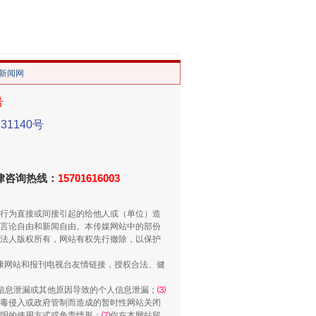
。
/新闻网
号
1140号
重拳出击！专项整治午间酒驾
法律咨询热线：
15701616003
行为直接或间接引起的给他人或（单位）造
言论自由和新闻自由。本传媒网站中的部份
法人版权所有，网站有权先行撤除，以保护
健康网站和报刊电视台友情链接，授权合法、健
信息泄漏或其他原因导致的个人信息泄漏；
⑶
毒侵入或政府管制而造成的暂时性网站关闭
“谁都不怕”的他落马了
明的使用方式或免责情形；
⑺
你在本网站留