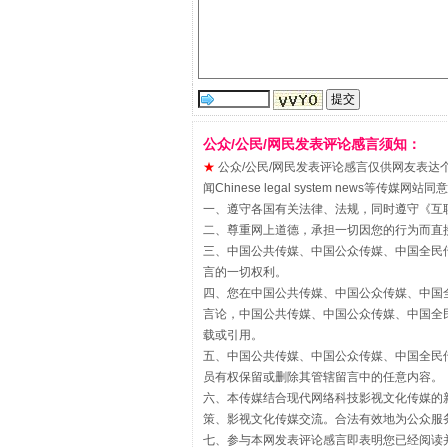
“刷贴”乱象丛生
公众/公民/网民发表评论感言须知：
★
公众/公民/网民发表评论感言仅供网友表达个人看法
闻Chinese legal system new
一、遵守各国有关法律、法规，同时遵守《
互
二、尊重网上道德，承担一切因您的行为而直
三、中国公共传媒、中国公众传媒、中国全民传媒China 
言的一切权利。
四、您在中国公共传媒、中国公众传媒、中国全民传媒Chin
言论，中国公共传媒、中国公众传媒、中国全民传媒China
载或引用。
五、中国公共传媒、中国公众传媒、中国全民传媒China 
揭批美国五大"原罪"
员有权保留或删除其管辖留言中的任意内容。
六、本传媒结合现代网络科技影视文化传媒的新
策、影视文化传媒交流。合法有效地为公众服
七、参与本网发表评论感言即表明您已经阅读并