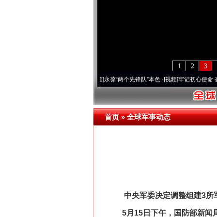
1
2
3
周年 深刻改变雪域高原..
·[视频]
永葆“两个先锋队”本色
·[视频]
牢记初心使命 奋进复兴
首页
»
全球军事动态
中央军委决定调整组建3所
5月15日下午，国防部新闻局