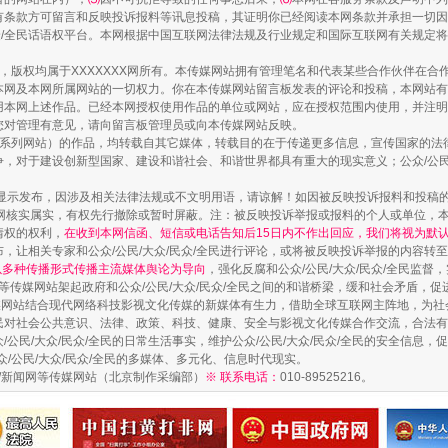
走近一线检察官
有条款方可留言和反映投诉报料等讯息投稿，其证明你已经阅读本网条款并承担一切因
民众/全民话语权平台。本网根据中国互联网法律法规及行业规定和国际互联网有关规定
作品，版权均属于XXXXXXX网所有。本传媒网站拥有管理笔名和代表某些合作伙伴在
本网及本网所属网站的一切权力。你在本传媒网站留言板发表的评论和投稿，本网站有
本网上述作品。已经本网授权使用作品的单位或网站，应在授权范围内使用，并注明“来
您对管理有意见，请向留言板管理员或向本传媒网站反映。
本传媒系列网站）的作品，均转载自其它媒体，转载目的在于传递更多信息，宣传国家的
，对于建设创新型国家、建设和谐社会、和谐世界都具有重大的现实意义；公众/公民/
显示发布，因涉及相关法律法规或不文明用语，请谅解！如因被反映投诉报料和投稿
网核实属实，有权先行撤除或暂时屏蔽。注：被反映投诉举报或报料的个人或单位，
情权的权利，
在收到本网信函、短信或电话告知后15日内不作出回应，我们将视为默
，让相关专家和公众/公民/大众/民众/全民进行评论，或将被反映投诉举报的内容转
藏房
除了知识还要"留白"
网以多种传播形式传播主流媒体舆论为导向
，强化反腐和公众/公民/大众/民众/全民监
等传媒网站架起政府和公众/公民/大众/民众/全民之间的和谐桥梁，缓和社会矛盾，
媒网站结合现代网络科技影视文化传媒的新媒体有生力，借助全球互联网主阵地，为社会
全民对社会公共意识、法律、政策、科技、健康、安全与影视文化传媒合作交流，合法有效
公民/大众/民众/全民的日常生活事实，维护公众/公民/大众/民众/全民的安全信息，促
众/公民/大众/民众/全民的多媒体、多元化、信息时代现实。
法制/新闻网等传媒网站（北京制作采编部）
※ 联系电话：
010-89525216。