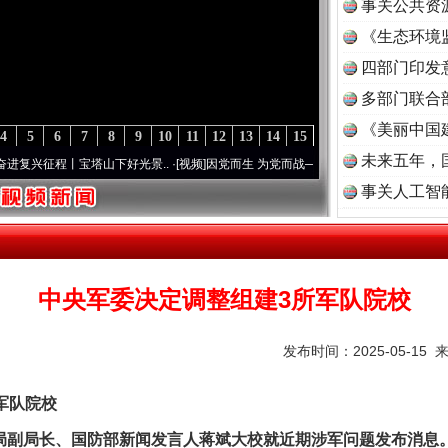
事关公共资
《生态环境
读
四部门印发
多部门联合
《美丽中国
4
5
6
7
8
9
10
11
12
13
14
15
未来五年，
征程丨宝塔山下好光景..
·[视频]
因党而生 为党而战——百年“纪”事⑧加强纪律..
·[视频]
事关人工智
中央军委决定调整组建3所军队院校
发布时间：2025-05-15 
军队院校
副局长、国防部新闻发言人蒋斌大校就近期涉军问题发布消息