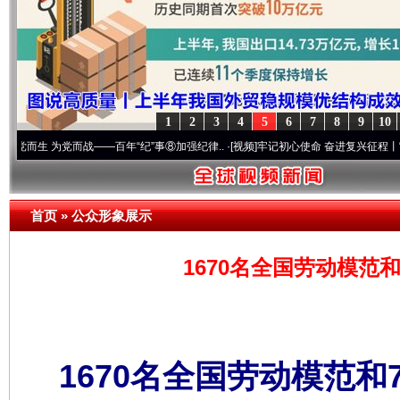
1
2
3
4
5
6
7
8
9
10
为党而战——百年“纪”事⑧加强纪律..
·[视频]
牢记初心使命 奋进复兴征程丨“转折之城”激
首页
»
公众形象展示
1670名全国劳动模范
1670名全国劳动模范和