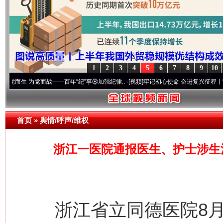
1
2
3
4
5
6
7
8
9
10
党而战——百年“纪”事⑧加强纪律..
·[视频]
牢记初心使命 奋进复兴征程丨“转折之城”激荡
首页
»
舆情/呼声/维权
浙江一医院通报医生、护士涉生
浙江省立同德医院8月