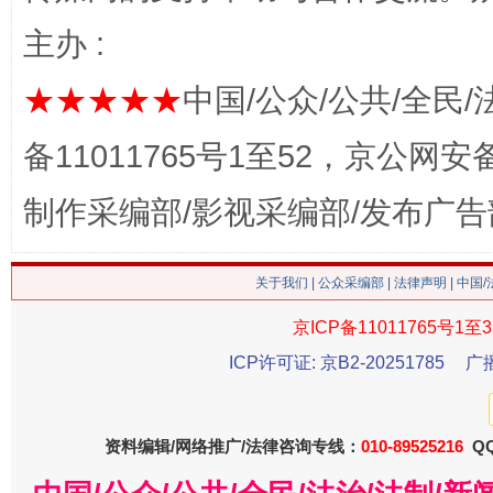
主办 :
★★★★★
中国/公众/公共/全民/
备11011765号1至52，京公网安备：
生
“刷贴”乱象丛生
制作采编部/影视采编部/发布广告
关于我们
|
公众采编部
|
法律声明
| 中国
京ICP备11011765号1至3
ICP许可证: 京B2-20251785
广
资料编辑/网络推广/法律咨询专线：
010-89525216
QQ
揭批美国五大"原罪"
"炒